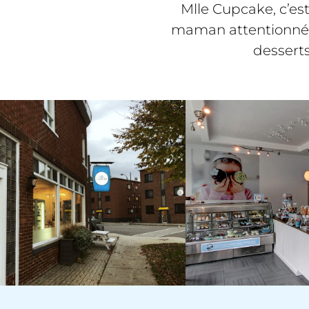
Mlle Cupcake, c’es
maman attentionnée 
desserts