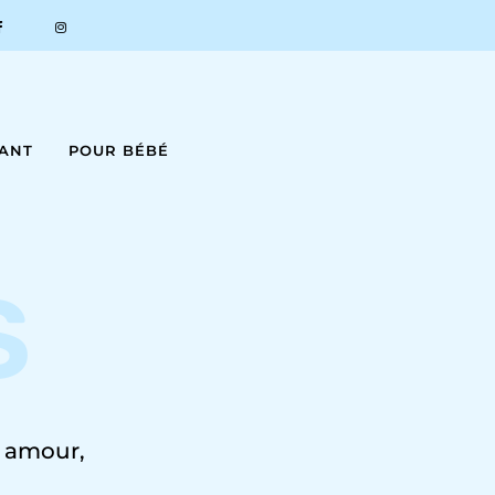
FANT
POUR BÉBÉ
S
c amour,