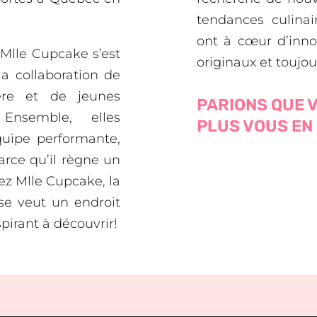
tendances culinai
ont à cœur d’inno
 Mlle Cupcake s’est
originaux et toujou
la collaboration de
ère et de jeunes
PARIONS QUE 
 Ensemble, elles
PLUS VOUS EN
quipe performante,
parce qu’il règne un
hez Mlle Cupcake, la
se veut un endroit
spirant à découvrir!