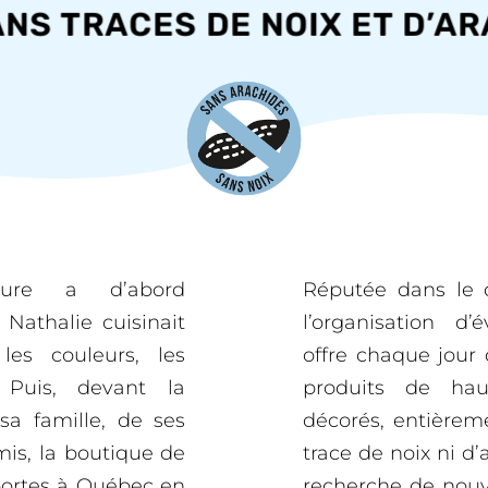
TRACES DE NOIX ET D’ARAC
ture a d’abord
Réputée dans le
athalie cuisinait
l’organisation d
es couleurs, les
offre chaque jour 
 Puis, devant la
produits de haut
a famille, de ses
décorés, entièrem
is, la boutique de
trace de noix ni d
portes à Québec en
recherche de nouve